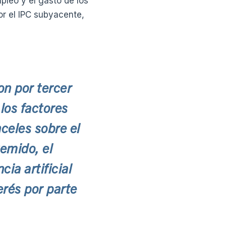
pleo y el gasto de los
or el IPC subyacente,
on por tercer
los factores
celes sobre el
temido, el
ia artificial
erés por parte