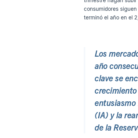
trimestre hagan subir 
consumidores siguen r
terminó el año en el 2
Los mercado
año consecut
clave se enc
crecimiento 
entusiasmo r
(IA) y la re
de la Reserv