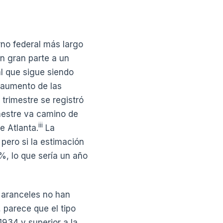
rno federal más largo
en gran parte a un
l que sigue siendo
l aumento de las
trimestre se registró
imestre va camino de
iii
e Atlanta.
La
pero si la estimación
 %, lo que sería un año
 aranceles no han
 parece que el tipo
934 y superior a la