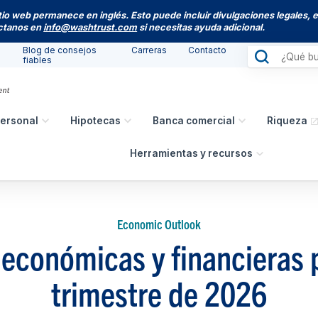
itio web permanece en inglés. Esto puede incluir divulgaciones legales, 
actanos en
info@washtrust.com
si necesitas ayuda adicional.
Blog de consejos
Carreras
Contacto
fiables
ersonal
Hipotecas
Banca comercial
Riqueza
Herramientas y recursos
Economic Outlook
económicas y financieras 
trimestre de 2026