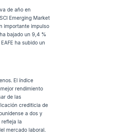
 va de año en
MSCI Emerging Market
n importante impulso
e ha bajado un 9,4 %
I EAFE ha subido un
nos. El índice
 mejor rendimiento
ar de las
icación crediticia de
dounidense a dos y
refleja la
del mercado laboral.